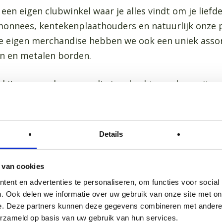
een eigen clubwinkel waar je alles vindt om je liefde
emonnees, kentekenplaathouders en natuurlijk onze po
onze eigen merchandise hebben we ook een uniek ass
en en metalen borden.
el items worden eenmalig ingekocht, en als ze uitve
aanbod aantrekkelijk en afwisselend. Zie je iets le
ondersteunt bovendien de club, waardoor we nog me
Details
 van cookies
winkel?
ent en advertenties te personaliseren, om functies voor social
. Ook delen we informatie over uw gebruik van onze site met on
e. Deze partners kunnen deze gegevens combineren met andere i
 onze grote evenementen, zoals het voorjaars- en n
erzameld op basis van uw gebruik van hun services.