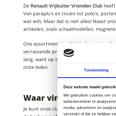
De
Renault Vrijbuiter Vrienden Club
heeft 
Van paraplu’s en truien tot polo’s, port
wat wils. Maar dat is niet alles! Naast 
artikelen, zoals schaalmodellen, magnet
Ons assortiment is altijd in beweging. Ve
verrassende producten. Zo houden we het 
lang, want op is echt op! Elke aankoop 
onze leden.
Toestemming
Deze website maakt gebruik
Waar vind je onze club
We gebruiken cookies om cont
websiteverkeer te analyseren
media, adverteren en analys
Je kunt onze clubwinkel bezoeken tijdens
verstrekt of die ze hebben v