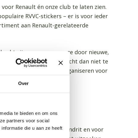
 voor Renault én onze club te laten zien.
pulaire RVVC-stickers – er is voor ieder
ortiment aan Renault-gerelateerde
rkocht zijn, vervangen we ze door nieuwe,
uks in onze clubwinkel? Wacht dan niet te
er leuke dingen kunnen organiseren voor
Over
 media te bieden en om ons
ze partners voor social
nformatie die u aan ze heeft
ajaarsevenement. Na de rondrit en voor