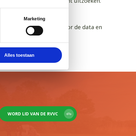
ondkijken en iets moois kunt uitzoeken.
Marketing
 pagina ‘
Evenementen
’ voor de data en
bwinkel!
Alles toestaan
WORD LID VAN DE RVVC