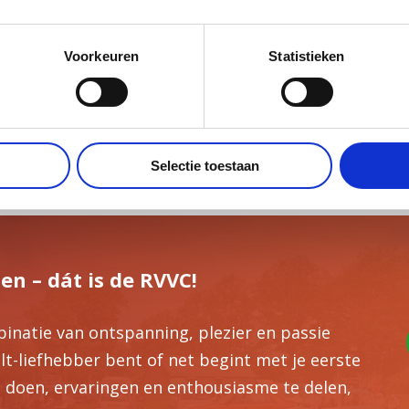
de winkel voor je klaar, zodat je op je gemak kunt r
ie of een bankoverschrijving.
Voorkeuren
Statistieken
an onze
Renault Club
kunt bezoeken? Kijk dan op onze
 of najaarsevenement. We zien je graag bij onze clu
Selectie toestaan
n – dát is de RVVC!
natie van ontspanning, plezier en passie
ult-liefhebber bent of net begint met je eerste
e doen, ervaringen en enthousiasme te delen,