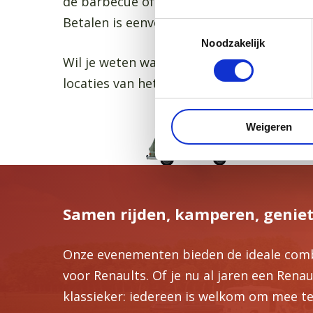
de barbecue of prijsuitreiking zetten we 
Betalen is eenvoudig: contant of via Tikk
Toestemmingsselectie
Noodzakelijk
Wil je weten wanneer je de clubwinkel v
locaties van het eerstvolgende voorjaars-
Weigeren
Samen rijden, kamperen, geniete
Onze evenementen bieden de ideale combi
voor Renaults. Of je nu al jaren een Rena
klassieker: iedereen is welkom om mee t