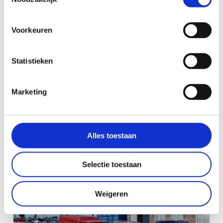
Voorkeuren
Statistieken
Voorjaarsevenement 2022
Nyborgerlant!
Marketing
Alles toestaan
Selectie toestaan
Weigeren