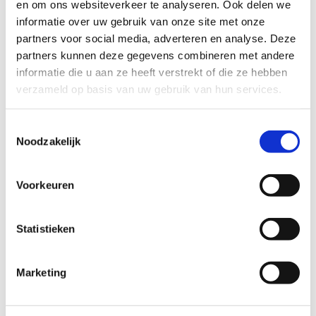
en om ons websiteverkeer te analyseren. Ook delen we
(click to download)
informatie over uw gebruik van onze site met onze
partners voor social media, adverteren en analyse. Deze
partners kunnen deze gegevens combineren met andere
informatie die u aan ze heeft verstrekt of die ze hebben
2015 het Betuwe evenement – Maurik
verzameld op basis van uw gebruik van hun services.
(Gelderland)
Toestemmingsselectie
Startpunt:
Noodzakelijk
Camping “de Loswal”
Rijnbandijk 36
Voorkeuren
4021 GH Maurik
Statistieken
2015 In de olie deur t veen – Twist
(Duitsland)
Marketing
Startpunt:
Campingplatz Blaue Lagune