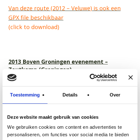
Van deze route (2012 – Veluwe) is ook een
GPX file beschikbaar
(click to download)
2013 Boven Groningen evenement –
Zoutkamp (Groningen)
Startpunt:
Camping de Rousant
Toestemming
Details
Over
Nittersweg 8
9885 TC Lauwerzijl
Deze website maakt gebruik van cookies
Van deze route (2013 – Boven Groningen) is
We gebruiken cookies om content en advertenties te
personaliseren, om functies voor social media te bieden
ook een GPX file beschikbaar