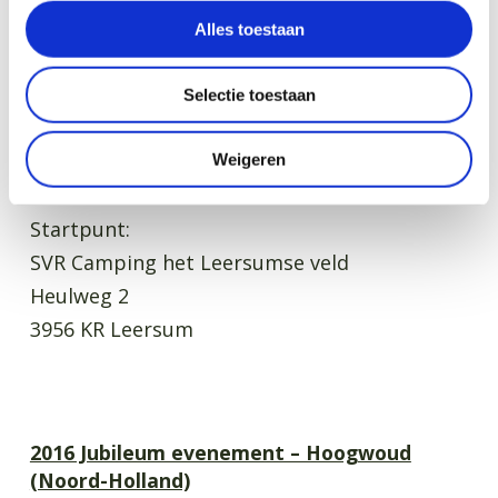
Bathorner Str. 32
Alles toestaan
49767 Twist (Duitsland)
Selectie toestaan
2016 het Heuvelrug evenement – Leersum
Weigeren
(Utrecht)
Startpunt:
SVR Camping het Leersumse veld
Heulweg 2
3956 KR Leersum
2016 Jubileum evenement – Hoogwoud
(Noord-Holland)