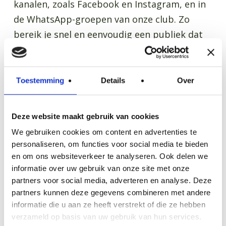
kanalen, zoals Facebook en Instagram, en in
de WhatsApp-groepen van onze club. Zo
bereik je snel en eenvoudig een publiek dat
jouw passie voor Renault deelt.
Om je Renault aan te bieden, vragen we je
Toestemming
Details
Over
rekening te houden met een paar
voorwaarden:
Deze website maakt gebruik van cookies
We gebruiken cookies om content en advertenties te
De Renault moet minimaal 20 jaar oud
personaliseren, om functies voor social media te bieden
zijn.
en om ons websiteverkeer te analyseren. Ook delen we
Je moet meerdere duidelijke foto’s van de
informatie over uw gebruik van onze site met onze
partners voor social media, adverteren en analyse. Deze
Renault aanleveren
partners kunnen deze gegevens combineren met andere
Er moet een vraagprijs bij staan (geen
informatie die u aan ze heeft verstrekt of die ze hebben
“bieden”).
verzameld op basis van uw gebruik van hun services.