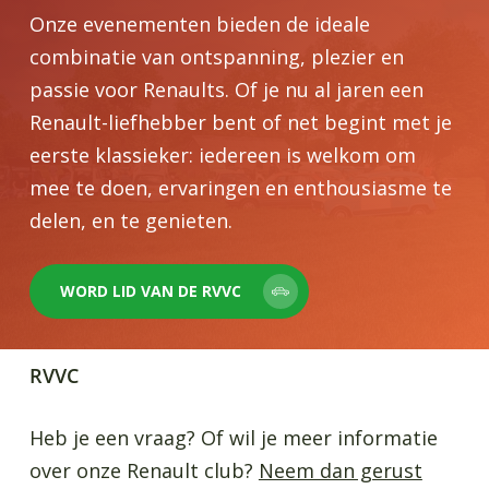
Onze evenementen bieden de ideale
combinatie van ontspanning, plezier en
passie voor Renaults. Of je nu al jaren een
Renault-liefhebber bent of net begint met je
eerste klassieker: iedereen is welkom om
mee te doen, ervaringen en enthousiasme te
delen, en te genieten.
WORD LID VAN DE RVVC
RVVC
Heb je een vraag? Of wil je meer informatie
over onze Renault club?
Neem dan gerust