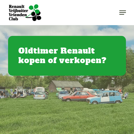
Skip
Menu
to
Close
main
Menu
content
Oldtimer Renault
kopen of verkopen?