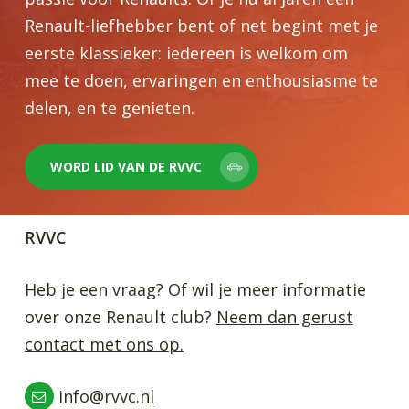
Renault-liefhebber bent of net begint met je
eerste klassieker: iedereen is welkom om
mee te doen, ervaringen en enthousiasme te
delen, en te genieten.
WORD LID VAN DE RVVC
RVVC
Heb je een vraag? Of wil je meer informatie
over onze Renault club?
Neem dan gerust
contact met ons op.
info@rvvc.nl