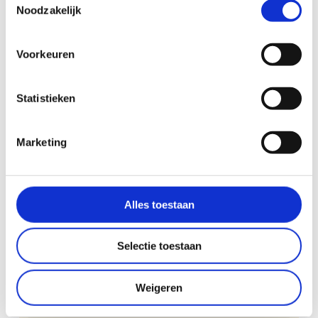
Noodzakelijk
Telefoonnummer:
Voorkeuren
Statistieken
Eén persoon € 17,50 per jaar
Marketing
Gezin € 30,00 per jaar
Eventuele vragen of opmerkingen:
Alles toestaan
Selectie toestaan
Weigeren