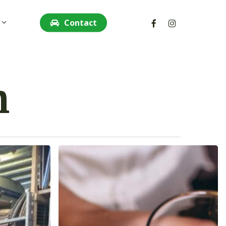
facebook
instagram
Contact
n
Nieuwjaarsborrel
12
januari
2025