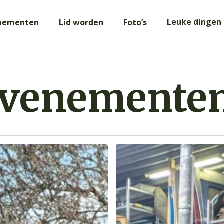
Leuke dingen
nementen
Lid worden
Foto’s
evenemente
Nieuwjaarsborrel
18
januari
2026