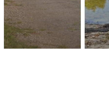
Eerdere evenementen
RVVC Najaar
evenement – De
‘Stelling van
Eerdere e
Amsterdam’ tour 5 t/m
Drenth