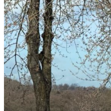
13
&
14
juni
2026